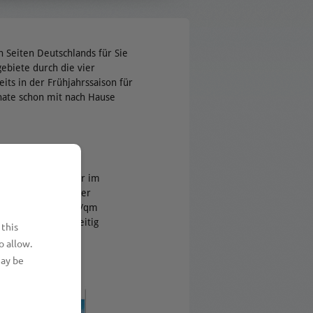
n Seiten Deutschlands für Sie
ebiete durch die vier
its in der Frühjahrssaison für
nate schon mit nach Hause
utschland haben wir im
ftsmotiven ist jeder
groß und auf 330 g/qm
ngen sind gleichzeitig
 this
hicken können.
o allow.
may be