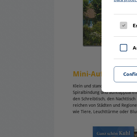
E
A
Mini-Aufstellkale
Confi
Klein und standfest: Mit einer 
Spiralbindung und aufklappbarem 
den Schreibtisch, den Nachttisc
reichen von Städten und Region
wie Tiere, Leuchttürme oder Bl