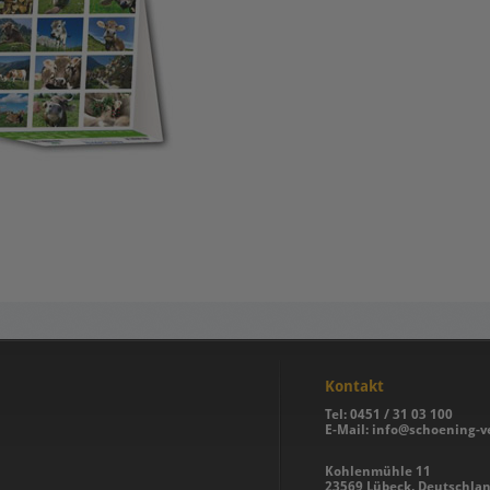
Kontakt
Tel: 0451 / 31 03 100
E-Mail:
info@schoening-ve
Kohlenmühle 11
23569 Lübeck, Deutschla