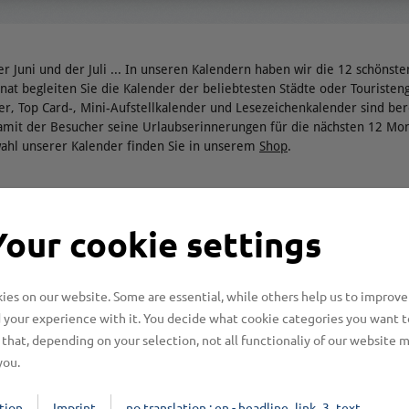
r Juni und der Juli ... In unseren Kalendern haben wir die 12 schönste
t begleiten Sie die Kalender der beliebtesten Städte oder Touristeng
er, Top Card-, Mini-Aufstellkalender und Lesezeichenkalender sind bere
amit der Besucher seine Urlaubserinnerungen für die nächsten 12 Mo
hl unserer Kalender finden Sie in unserem
Shop
.
TOP-Card-Kalender
Your cookie settings
en Kalender werden in
Über 60 Kalendertitel aus ganz De
gedruckt und sind mit
Programm. Mit Stadt- und Landscha
tikel kann auch mit
Top Card Kalender 180 x 200 mm 
en.
Karton gedruckt. Die Monatsabbildu
es on our website. Some are essential, while others help us to improve
auch Ansichtskarten, die Sie versc
 your experience with it. You decide what cookie categories you want t
that, depending on your selection, not all functionaliy of our website 
you.
tion
Imprint
no translation : en - headline_link_3_text