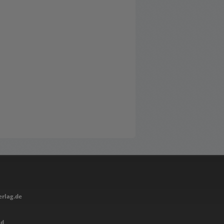
rlag.de
nd