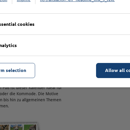
ssential cookies
nalytics
nder
rm selection
Allow all c
Größe von 100 x 100 mm,
Fuß ist dieser Kalender ideal für
h oder die Kommode. Die Motive
en bis hin zu allgemeinen Themen
umen.