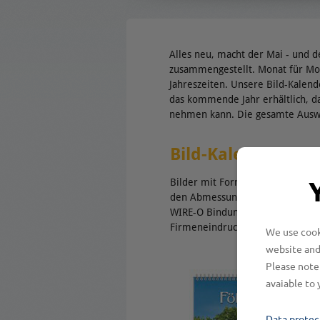
Alles neu, macht der Mai - und de
zusammengestellt. Monat für Mona
Jahreszeiten. Unsere Bild-Kalend
das kommende Jahr erhältlich, d
nehmen kann. Die gesamte Auswa
Bild-Kalender
Bilder mit Format: unsere größt
den Abmessungen 325 x 330 mm 
WIRE-O Bindung versehen. Der Ar
Firmeneindruck hergestellt werd
We use cooki
website and
Please note 
avaiable to 
Data protec